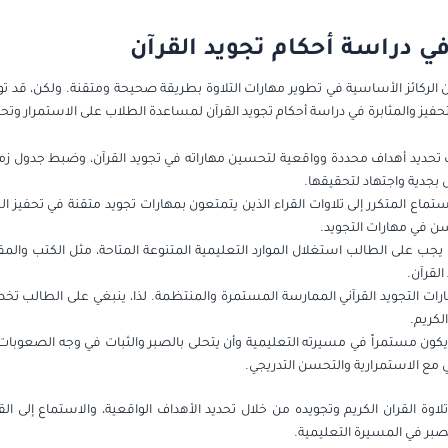
في دراسة أحكام تجويد القرآن
ن الركائز الأساسية في تطوير مهارات التلاوة بطريقة صحيحة ومتقنة. ولكن، قد تواجه
 للتحفيز والمثابرة في دراسة أحكام تجويد القرآن لمساعدة الطلاب على الاستمرار وتح
ب تحديد أهداف محددة وواقعية لتحسين مهاراته في تجويد القرآن، وضبط جدول ز
 بجدية واجتهاد لتحقيقها.
استماع المتكرر إلى تلاوات القراء الذين يتمتعون بمهارات تجويد متقنة في تحفيز ا
سن في مهارات التجويد.
: يجب على الطالب استغلال الموارد التعليمية المتنوعة المتاحة، مثل الكتب والم
لقرآن.
ت التجويد القرآني الممارسة المستمرة والمنتظمة. لذا، ينبغي على الطالب ت
لكريم.
يكون مستمراً في مسيرته التعليمية وأن يتحلى بالصبر والثبات في وجه الصعوبات ا
تي مع الاستمرارية والتحسن التدريجي.
اوة القران الكريم وتجويده من خلال تحديد الأهداف الواقعية، والاستماع إلى القر
صبر في المسيرة التعليمية.