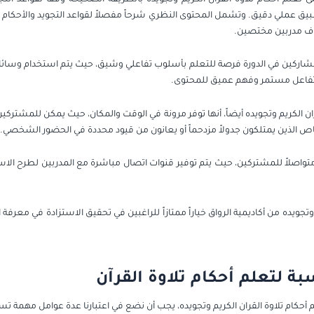
ملي دقيق. وتشمل المحتوى النظري شرحاً مفصلاً لقواعد التجويد والأحكام الفق
راف مدربين مختصين.
المشاركين في الدورة فرصة للتعلم بأسلوب تفاعلي وشيق، حيث يتم استخدام وسائ
ن تفاعل مستمر وفهم عميق للمحتوى.
لقران الكريم وتجويده أيضاً، أنها توفر مرونة في الوقت والمكان، حيث يمكن للمشتر
شخاص الذين يمتلكون جدولاً مزدحماً أو يعانون من قيود محددة في الحضور الشخصي.
ياً متواصلاً للمشتركين، حيث يتم توفير قنوات اتصال مباشرة مع المدربين لطرح 
م وتجويده من أكاديمية الرواق خياراً ممتازاً للراغبين في تحقيق الاستزادة في مع
سبة لتعلم أحكام تلاوة القرآن
لم أحكام تلاوة القران الكريم وتجويده، يجب أن نضع في اعتبارنا عدة عوامل مهمة تس