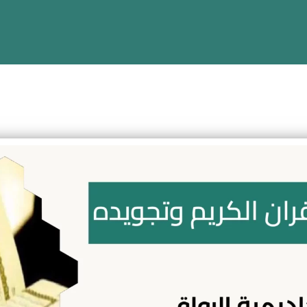
كريم وتجويده
لعربية للأطفال والكبار
ي الأمر
انية