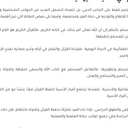
تقتصر فقط على الجانب الديني، بل تتعداه لتشمل العديد من الجوانب الشخصية وال
ردًا للإلهام والتوجيه في حياة الفرد ومجتمعه. وفيما يلي بعض النقاط التي تبرز أهمية
لم بالنظر إلى أن الله تعالى أمر بذلك في كتابه الكريم. فالقرآن الكريم هو كلام
ن للمسلم تحقيقها.
الطمأنينة في الحياة اليومية. فقراءة القرآن والتفكر في آياته وتدبر معانيه تمنح ال
وصبر.
م وتطويرها. فالتفاعل المستمر مع كتاب الله والسعي لحفظه وتلاوته بانتظ
 الصبر والتسامح والعدل.
تماعية والأسرية. فعندما يجتمع أفراد الأسرة لحفظ القرآن معًا، ينشأ جو من ال
أفراد الأسرة.
مي والتفوق الدراسي. فإذا جاء الفرد ملتزمًا بحفظ القرآن وتلاوته بانتظام، فإن ذلك
لدراسة وفي جميع جوانب حياته العلمية والعملية.