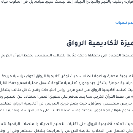
ازنة ومليئة بالقيم والمبادئ النبيلة. إنها ليست مجرد عبادة، بل هي أسلوب حي
دم نسيانه
زة لأكاديمية الرواق
ليمية المميزة التي تجعلها وجهة مثالية للطلاب السعيدين لحفظ القرآن الكريم و
 تعليمية محفزة وداعمة للطلاب، حيث توفر أكاديمية الرواق أجواء دراسية مريحة
 دراسية مجهزة بشكل جيد وموارد تعليمية متنوعة تسهل عملية فهم وحفظ القرآن 
حيث تعتمد أكاديمية الرواق على نهج فردي يراعي احتياجات وقدرات كل طالب بش
 في حفظ القرآن الكريم، مما يساعدهم على تحقيق أقصى استفادة من التعليم وت
يق تدريس متخصص ومؤهل، حيث يضم فريق التدريس في أكاديمية الرواق معلمين وم
 يقوم هؤلاء المعلمون بتوجيه ومساعدة الطلاب على مدار الدراسة، وتقديم الد
حيث تعتمد أكاديمية الرواق على تقنيات التعليم الحديثة والمنصات الرقمية لتس
ذكي تسهل على الطلاب متابعة الدروس والمراجعة بشكل مستمر وفي أي وقت ير