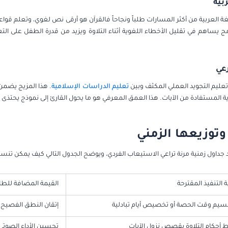
بية
لغة العربية من أكثر المسارات طلباً ونجاحاً فالقرآن هو أرقى نص لغوي، وتعلم ق
 يساهم في تقليل الأخطاء اللغوية أثناء التلاوة ويزيد من قدرة الطفل على الت
رعي
تعليم التجويد العملي المكثف وبين
تعليم الدراسات الإسلامية
. هذا المزيج يضمن 
بوية المستفادة من الآيات. هذا العمق المعرفي هو ما يحول القارئ إلى نموذج يحتذى 
وتوزيعها الزمني
داول زمنية مرنة تراعي الاستيعاب الفردي، ويوضح الجدول التالي كيف يمكن تنسيق
ية التنفيذ المقترحة
القيمة المضافة للط
سيم وقت الحصة أو تخصيص أيام تبادلية
إتقان النطق الفصيح 
ط أحكام التلاوة بقصص نزول الآيات
تحسين الأداء الصوتي 