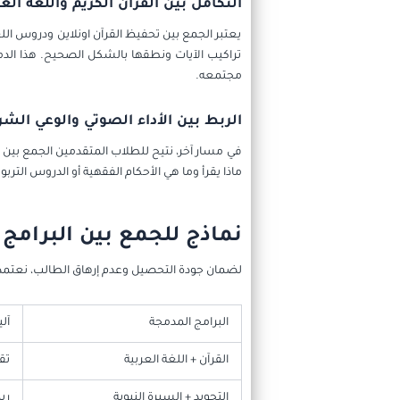
التكامل بين القرآن الكريم واللغة العر
يعتبر الجمع بين تحفيظ القرآن اونلاين ودروس ال
تراكيب الآيات ونطقها بالشكل الصحيح. هذا الدمج
مجتمعه.
الربط بين الأداء الصوتي والوعي الش
في مسار آخر، نتيح للطلاب المتقدمين الجمع بين 
ماذا يقرأ وما هي الأحكام الفقهية أو الدروس التر
نماذج للجمع بين البرامج 
لضمان جودة التحصيل وعدم إرهاق الطالب، نعتمد ج
البرامج المدمجة
آل
القرآن + اللغة العربية
تق
التجويد + السيرة النبوية
رب