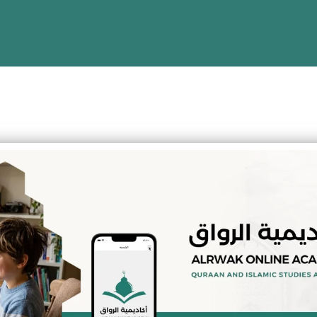
ل
 والكبار