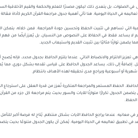
 يُتلى في الصلوات، بل يتعدى ذلك ليكون مصدرًا للعلم والحكمة والقيم الأخلاقية ا
مه في الحياة اليومية. هنا تأتي أهمية جدول مراجعة القرآن الكريم كأداة فعّا
يمية التي تساهم في تثبيت الحفظ وتحسين جودة المراجعة. فمن خلاله، يتمكن ا
لا يساعد فقط في الحفاظ على النصوص من النسيان، بل يُعزز أيضًا من فهم المعا
ا يضمن توازنًا مثاليًا بين تثبيت القديم واستيعاب الجديد.
 تعزيز الالتزام والانضباط الذاتي. عندما يلتزم الحافظ بجدول محدد، فإنه يُصبح أكث
. إضافةً إلى ذلك، يساعد الجدول الحافظ على قياس تقدمه بشكل دوري، مما يُعط
 شهرية أو أسبوعية ويراجع مدى تحقيقه لهذه الأهداف بانتظام.
 الحافظ. الحفظ المستمر والمراجعة المتكررة تُعزز من قدرة العقل على استرجاع ا
 يتضمن الجدول تكرارًا متوازنًا للآيات والسور بحيث يتم مراجعة كل جزء من القرآ
 الحفظ.
بر في معانيه. عندما يراجع الحافظ الآيات بشكل منتظم، يُتاح له فرصة أكبر للتأمل
عد في تطبيق تعاليمه في الحياة اليومية. يُمكن أن يكون الجدول متنوعًا بحيث يتضمن 