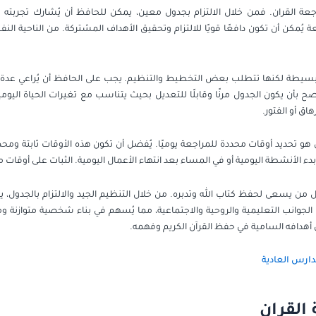
ة القران. فمن خلال الالتزام بجدول معين، يمكن للحافظ أن يُشارك تجربته مع
كن أن تكون دافعًا قويًا للالتزام وتحقيق الأهداف المشتركة. من الناحية النفسي
 بسيطة لكنها تتطلب بعض التخطيط والتنظيم. يجب على الحافظ أن يُراعي عدة عو
صح بأن يكون الجدول مرنًا وقابلًا للتعديل بحيث يتناسب مع تغيرات الحياة اليو
هاق أو الفتور.
هو تحديد أوقات محددة للمراجعة يوميًا. يُفضل أن تكون هذه الأوقات ثابتة ومحد
دء الأنشطة اليومية أو في المساء بعد انتهاء الأعمال اليومية. الثبات على أوقات م
كل من يسعى لحفظ كتاب الله وتدبره. من خلال التنظيم الجيد والالتزام بالجدول،
الجوانب التعليمية والروحية والاجتماعية، مما يُسهم في بناء شخصية متوازنة وم
 أهدافه السامية في حفظ القرآن الكريم وفهمه.
دارس العادية
القران