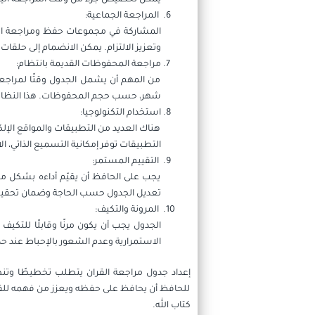
المراجعة الجماعية:
المشاركة في مجموعات حفظ ومراجعة القرآ
وتعزيز الالتزام. يمكن الانضمام إلى حلقا
مراجعة المحفوظات القديمة بانتظام:
من المهم أن يشمل الجدول وقتًا لمراجع
شهر، حسب حجم المحفوظات. هذا النظام ي
استخدام التكنولوجيا:
هناك العديد من التطبيقات والمواقع الإل
التطبيقات توفر إمكانية التسميع الذاتي، ا
التقييم المستمر:
يجب على الحافظ أن يقيّم أداءه بشكل مست
تعديل الجدول حسب الحاجة وضمان تحقيق
المرونة والتكيف:
الجدول يجب أن يكون مرنًا وقابلًا للتك
الاستمرارية وعدم الشعور بالإحباط عند 
إعداد جدول مراجعة القران يتطلب تخطيطًا وتنظي
للحافظ أن يحافظ على حفظه ويعزز من فهمه للقرآ
كتاب الله.