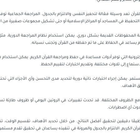
ن تعد وسيلة فعّالة لتحفيز النفس والالتزام بالجدول. المراجعة الجماعية توفر
ت التحفيظ في المساجد أو المراكز الإسلامية أو حتى تشكيل مجموعات صغيرة من ال
ة المحفوظات القديمة بشكل دوري. يمكن استخدام نظام المراجعة الدورية، مثل
ساعد في الحفاظ على ما تم حفظه من القرآن وتجنب نسيانه.
كترونية التي توفر أدوات مساعدة في حفظ ومراجعة القرآن الكريم. يمكن استخدام ه
لاستماع إلى تلاوات مختلفة، وتقديم اختبارات لتقييم الحفظ.
مر. يمكن إجراء اختبارات ذاتية دورية لتحديد مدى التحسن وأي الأجزاء التي تحتا
 الأهداف.
يف مع الظروف المختلفة. قد تحدث تغييرات في الروتين اليومي أو ظروف طارئة 
حدوث أي اضطرابات.
مًا دقيقين لتحقيق أفضل النتائج. من خلال تحديد الأهداف، تقسيم الوقت، تنويع
ن الكريم. الالتزام بالجدول والمرونة في تنفيذه يساعدان في تحقيق تقدم مستمر