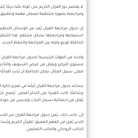
لا يقتصر دور القرآن الكريم على كونه نصًا دينيًا
ومراجعته بصورة منتظمة لضمان فهمه وتطبيق تعالي
إن جدول مراجعة القران يُعد من الوسائل التنظ
استيعابها ومراجعتها بشكل منتظم. هذا التنظيم 
للحافظ توزيع وقته بين المراجعة والحفظ الجديد، مم
واحدة من الفوائد الرئيسية لجدول مراجعة القران هي
مستوى التركيز ويقلل من فرص التسويف والتأجيل
فعلى سبيل المثال، يمكن للحافظ أن يُحدد أهدافًا
يساعد جدول مراجعة القران أيضًا في تعزيز ذاكرة
وشاملًا، كانت القدرة على التذكر أفضل. يُنصح بأن
يُقلل من احتمالية نسيان الآيات ويُحسن من جودة
إلى جانب ذلك، يُعزز جدول مراجعة القران من التد
التدبر يُعزز من الفهم العميق للقرآن الكريم ويُسا
الجانب الروحاني والجانب التعليمي.