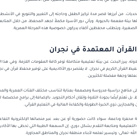
يات. من أبرزها قصر مدة تركيز الطفل وحاجته إلى التغيير والتنويع في الأنشطة
 بيئة مفعمة بالحيوية. ويأتي دور الأسرة مكملاً لجهد المحفظ، من خلال المتابعة ا
 الصغيرة، ويتطلب محفظين أكفاء يدركون خصوصية هذه المرحلة العمرية.
لقرآن المعتمدة في نجران
ته، يبرز البحث عن بيئة تعليمية متكاملة توفر كافة المقومات اللازمة. وفي هذا 
فيظ القرآن الكريم في نجران. لا يقتصر دور الأكاديمية على توفير محفظ قرآن في
يجعلها وجهة مفضلة للكثيرين.
لى مناهج دراسية مدروسة ومصممة بعناية لتناسب مختلف الفئات العمرية والمس
، بل تهتم أيضًا بجودة التلاوة وإتقان أحكام التجويد، بالإضافة إلى برامج مخصصة 
لمجازين ذوي الخبرة الطويلة والكفاءة العالية في التعليم القرآني.
ية محفزة وداعمة، سواء كانت حضورية أو عن بعد عبر منصاتها الإلكترونية التفاعل
تعليمية ومتابعة التقدم بشكل دوري. إن السمعة الطيبة التي تحظى بها الأكاديم
لله -تعالى- وتيسير تعلمه لأبناء منطقة نجران والمناطق المجاورة.