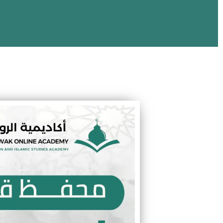
محفظ قرآن في نجران ل
تحفيظ قرآن، تجويد، فق
بحصص ف
احص