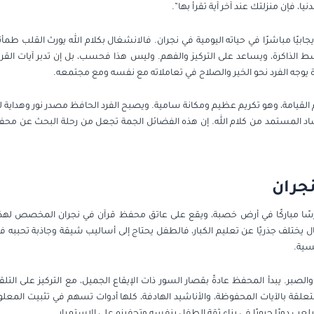
يا، فإن منزلتك عند آخر آية تقرأ بها”.
ابيًا مباشرًا في حياته اليومية في نجران. فالانشغال بكلام الله يورث القلب طم
ينشط الذاكرة، ويساعد على التركيز والفهم. وليس هذا فحسب، بل إن تدبر آيات ال
 يوجه الفرد نحو الخير والصلاح في تعاملاته مع نفسه ومع مجتمعه.
القيامة، وهو تكريم عظيم ومكانة سامية. ويصبح الفرد الحافظ مصدر نور وهداية لمن 
اد المستمد من كلام الله. إن هذه الفضائل الجمة تجعل من رحلة البحث عن محفظ
جران
ًا مباركًا في أرض خصبة، ويقع على عاتق محفظ قرآن في نجران المخصص لهذه
ال يختلف جذريًا عن تعليم الكبار، فالطفل يحتاج إلى أساليب شيقة وجاذبة تحببه
كسية.
الصبر. يبدأ المحفظ عادةً بقصار السور ذات الإيقاع الجميل، مع التركيز على التل
تعلقة بالآيات المحفوظة، والأناشيد الهادفة، كلها أدوات تسهم في تثبيت المعل
يلعب دورًا حيويًا في بناء ثقة الطفل بنفسه وتحفيزه على الاستمرار.