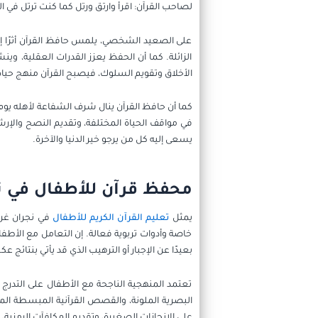
لصاحب القرآن: اقرأ وارتق ورتل كما كنت ترتل في الدن
على الصعيد الشخصي، يلمس حافظ القرآن أثرًا إيج
الزائلة. كما أن الحفظ يعزز القدرات العقلية، و
الأخلاق وتقويم السلوك، فيصبح القرآن منهج حياة
كما أن حافظ القرآن ينال شرف الشفاعة لأهله يوم 
في مواقف الحياة المختلفة، وتقديم النصح والإرش
يسعى إليه كل من يرجو خير الدنيا والآخرة.
محفظ قرآن للأطفال في ن
يمثل
تعليم القرآن الكريم للأطفال
في نجران غرس
خاصة وأدوات تربوية فعالة. إن التعامل مع الأطف
بعيدًا عن الإجبار أو الترهيب الذي قد يأتي بنتائج ع
تعتمد المنهجية الناجحة مع الأطفال على التدرج و
البصرية الملونة، والقصص القرآنية المبسطة الم
على الإنجازات الصغيرة، وتقديم المكافآت الرمزية، 