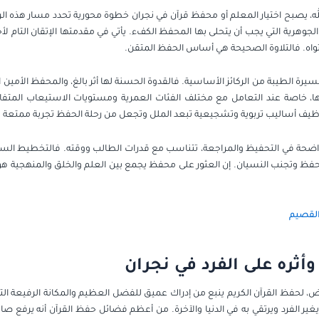
له، يصبح اختيار المعلم أو محفظ قرآن في نجران خطوة محورية تحدد مسار هذه الرحلة
هرية التي يجب أن يتحلى بها المحفظ الكفء. يأتي في مقدمتها الإتقان التام لأحكا
ه. فالتلاوة الصحيحة هي أساس الحفظ المتقن.
السيرة الطيبة من الركائز الأساسية. فالقدوة الحسنة لها أثر بالغ، والمحفظ الأمين
، خاصة عند التعامل مع مختلف الفئات العمرية ومستويات الاستيعاب المتفاو
يف أساليب تربوية وتشجيعية تبعد الملل وتجعل من رحلة الحفظ تجربة ممتعة و
ضحة في التحفيظ والمراجعة، تتناسب مع قدرات الطالب ووقته. فالتخطيط السليم
لحفظ وتجنب النسيان. إن العثور على محفظ يجمع بين العلم والخلق والمنهجية هو
لقصيم
أثره على الفرد في نجران
 لحفظ القرآن الكريم ينبع من إدراك عميق للفضل العظيم والمكانة الرفيعة التي
غير الفرد ويرتقي به في الدنيا والآخرة. من أعظم فضائل حفظ القرآن أنه يرفع صا