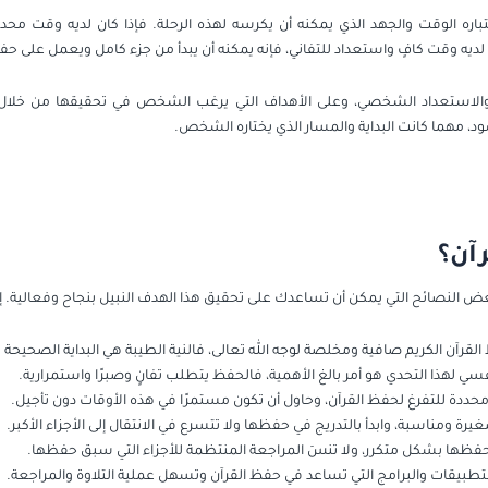
ره الوقت والجهد الذي يمكنه أن يكرسه لهذه الرحلة. فإذا كان لديه وقت محدود 
 لديه وقت كافٍ واستعداد للتفاني، فإنه يمكنه أن يبدأ من جزء كامل ويعمل على
والاستعداد الشخصي، وعلى الأهداف التي يرغب الشخص في تحقيقها من خلال هذ
، مهما كانت البداية والمسار الذي يختاره الشخص.
آن؟
عض النصائح التي يمكن أن تساعدك على تحقيق هذا الهدف النبيل بنجاح وفعالية. 
القرآن الكريم صافية ومخلصة لوجه الله تعالى، فالنية الطيبة هي البداية الصحيحة
 لهذا التحدي هو أمر بالغ الأهمية، فالحفظ يتطلب تفانٍ وصبرًا واستمرارية.
ة محددة للتفرغ لحفظ القرآن، وحاول أن تكون مستمرًا في هذه الأوقات دون تأجيل.
رة ومناسبة، وابدأ بالتدريج في حفظها ولا تتسرع في الانتقال إلى الأجزاء الأكبر.
تي تحفظها بشكل متكرر، ولا تنسَ المراجعة المنتظمة للأجزاء التي سبق حفظها.
لتطبيقات والبرامج التي تساعد في حفظ القرآن وتسهل عملية التلاوة والمراجعة.