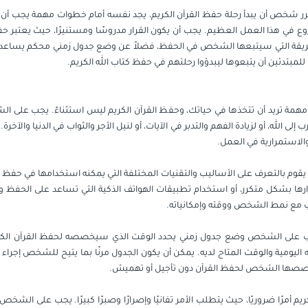
يقرر شخص أن يبدأ رحلة حفظ القرآن الكريم، يجد نفسه أمام خطوات مهمة يجب أن 
في هذا العمل العظيم. يجب أن يكون القرار مدروسًا ومستنيرًا، حيث يعتبر حفظ الق
طريقة التي سيتبعها الشخص في الحفظ، فضلاً عن وضع جدول زمني محكم يساعده عل
دئين أن يتبعوها ليبدؤوا رحلتهم في حفظ كتاب الله الكريم.
ي مهمة تريد أن تتخذها في حياتك، وحفظ القرآن الكريم ليس استثناءً. يجب على ا
ى الله، أو لزيادة الفهم والتدبر في الآيات، أو لنيل الأجر والثواب في الدنيا والآخ
والاستمرارية في العمل.
وم بالتعرف على الأساليب والتقنيات المختلفة التي يمكنه استخدامها في حفظ ال
رها بشكل متكرر، أو استخدام تطبيقات الهواتف الذكية التي تساعد على الحفظ وتت
ب مع نمط الشخص ووقته وإمكانياته.
ب على الشخص وضع جدول زمني يحدد الوقت الذي سيخصصه لحفظ القرآن الكريم يو
 اليومية والوقت المتاح لديه. يمكن أن يكون الجدول مرنًا بما يتيح للشخص إجرا
يخصصها الشخص لحفظ القرآن دون تأجيل أو تهميش.
يم أمرًا ضروريًا، حيث يتطلب الأمر تفانيًا وإصرارًا وصبرًا كبيرًا. يجب على الش