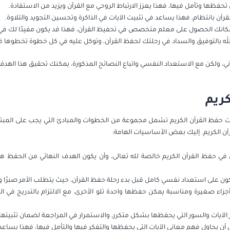
 تحفظها وتأمل فيها، فهذا يعزز الارتباط الروحي مع القرآن ويزيد من الاستفادة.
لقرآن بانتظام، فهذا يساعد في تثبيت الآيات في الذاكرة وتحسين التجويد والتلاوة.
 بإمكانك الحصول على معلم متخصص في تحفيظ القرآن، فهذا قد يكون مفيدًا لك ف
و الله بالتوفيق والسداد في رحلتك لحفظ القرآن، وتوكل عليه في كل خطوة تخطوها في
ني، ولكن مع الاستعداد النفسي واتباع النصائح المذكورة، يمكنك تحقيق هذا الهدف 
ريم
ات حفظ القرآن الكريم تشمل مجموعة من الخطوات والمبادئ التي يجب على المبتدئ
آن الكريم. إليك بعض الأساسيات الهامة:
ي حفظ القرآن الكريم خالصة لله تعالى، وأن يكون الهدف النهائي من الحفظ هو ا
 على استعداد نفسي كامل قبل بدء رحلة حفظ القرآن، حيث يتطلب الأمر صبرًا واج
زاء صغيرة ومناسبة يمكن حفظها واحدة تلو الأخرى، مع الالتزام بالتدريج في الحف
الآيات والسور التي يحفظها بشكل متكرر، والاستمرار في المراجعة لضمان تثبيتها 
حاول فهم معاني الآيات التي يحفظها والتفكر فيها والتأمل فيها، فهذا يساعد عل